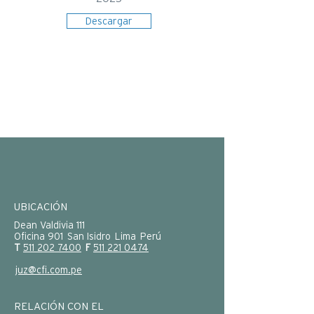
Descargar
UBICACIÓN
Dean Valdivia 111
Oficina 901 San Isidro Lima Perú
T
511 202 7400
F
511 221 0474
juz@cfi.com.pe
RELACIÓN CON EL