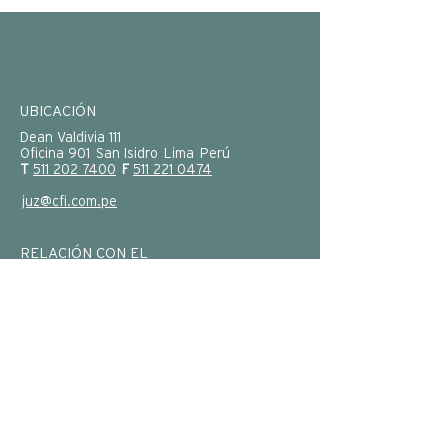
UBICACIÓN
Dean Valdivia 111
Oficina 901 San Isidro Lima Perú
T
511 202 7400
F
511 221 0474
juz@cfi.com.pe
RELACIÓN CON EL
INVERSIONISTA
Información
Financiera
Presentación
Corporativa
Documentación del Sistema de
Cumplimiento Normativo Penal